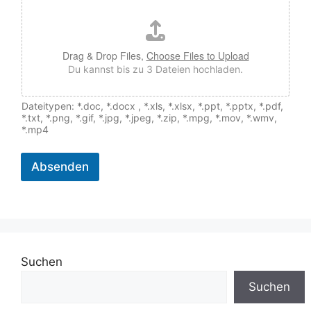
Drag & Drop Files,
Choose Files to Upload
Du kannst bis zu 3 Dateien hochladen.
Dateitypen: *.doc, *.docx , *.xls, *.xlsx, *.ppt, *.pptx, *.pdf,
*.txt, *.png, *.gif, *.jpg, *.jpeg, *.zip, *.mpg, *.mov, *.wmv,
*.mp4
Absenden
Suchen
Suchen