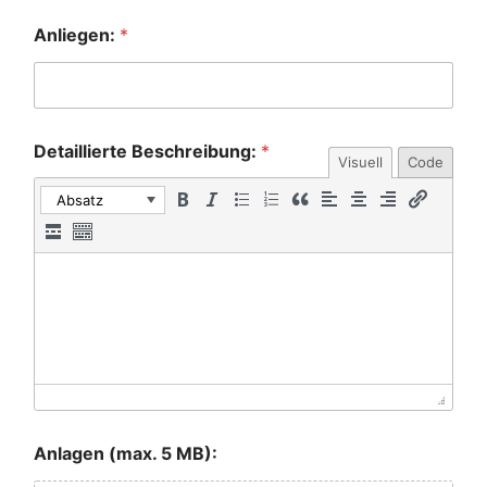
g
Anliegen:
*
:
Detaillierte Beschreibung:
*
Visuell
Code
Absatz
Anlagen (max. 5 MB):