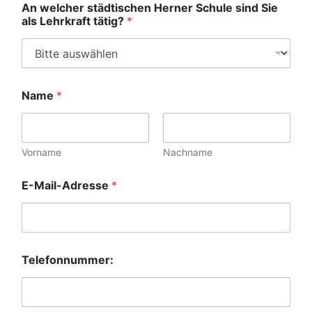
An welcher städtischen Herner Schule sind Sie
als Lehrkraft tätig?
*
5
Name
*
S
c
h
u
l
Vorname
Nachname
e
B
E-Mail-Adresse
*
e
s
c
h
r
e
Telefonnummer:
i
b
u
n